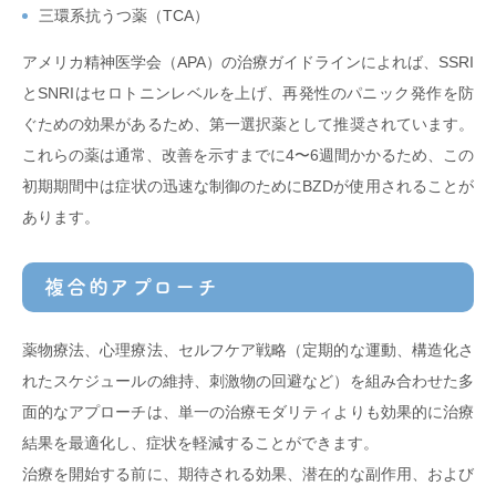
三環系抗うつ薬（TCA）
アメリカ精神医学会（APA）の治療ガイドラインによれば、SSRI
とSNRIはセロトニンレベルを上げ、再発性のパニック発作を防
ぐための効果があるため、第一選択薬として推奨されています。
これらの薬は通常、改善を示すまでに4〜6週間かかるため、この
初期期間中は症状の迅速な制御のためにBZDが使用されることが
あります。
複合的アプローチ
薬物療法、心理療法、セルフケア戦略（定期的な運動、構造化さ
れたスケジュールの維持、刺激物の回避など）を組み合わせた多
面的なアプローチは、単一の治療モダリティよりも効果的に治療
結果を最適化し、症状を軽減することができます。
治療を開始する前に、期待される効果、潜在的な副作用、および